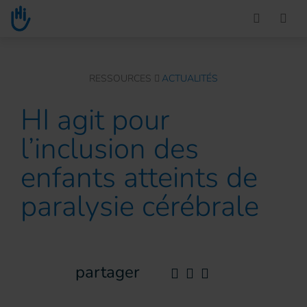
Go to main content
You are here :
RESSOURCES
ACTUALITÉS
HI agit pour
l’inclusion des
enfants atteints de
paralysie cérébrale
partager