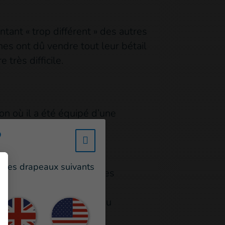
ntant « trop différent » des autres
hes ont dû vendre tout leur bétail
 très difficile.
ion où il a été équipé d’une
?
w_hi_fed_popup_redirect_satell
un des drapeaux suivants
r les droits des personnes
 atelier national sur la
la mise en place du réseau