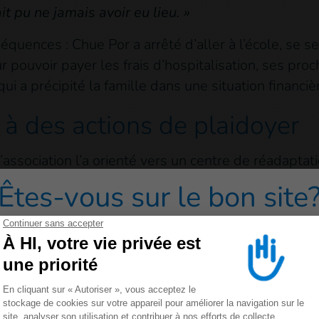
it pu ne jamais avoir eu lieu. »
quences : Chue Por a arrêté d’aller à l’école, se se
 pouvoir payer les frais d’hospitalisation, ses proc
i a précipité la famille dans une situation financière
 à des actions de plaidoyer
’association l’a orienté vers un centre de réadaptat
Êtes-vous sur le bon site
e plan physique et psychologique. »
redirigé vers un de nos sites grand public cliquez sur 
iverses formations proposées par HI, notamment su
é à assister à des événements importants tels qu'un
ur de l'aide aux victimes et un atelier régional sur 