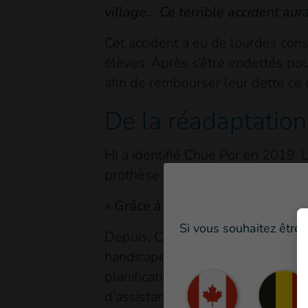
village… Ce terrible accident aura
Cet accident a eu de lourdes consé
élèves. Après s’être endettés pour
afin de rembourser leur dette ce qu
De la réadaptation
HI a identifié Chue Por en 2019. L
prothèse.
« Grâce à HI, j’ai de l’aide sur l
Si vous souhaitez être 
Depuis, Chue Por a participé à d
handicapées. HI l'a également aid
planification stratégique du secte
d'assistance aux victimes.