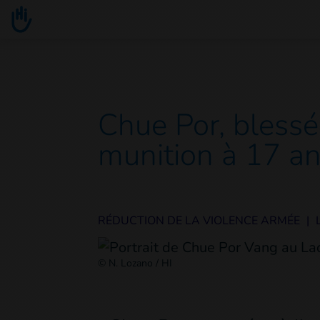
Go to main content
You are here :
Chue Por, blessé
munition à 17 a
RÉDUCTION DE LA VIOLENCE ARMÉE
|
© N. Lozano / HI