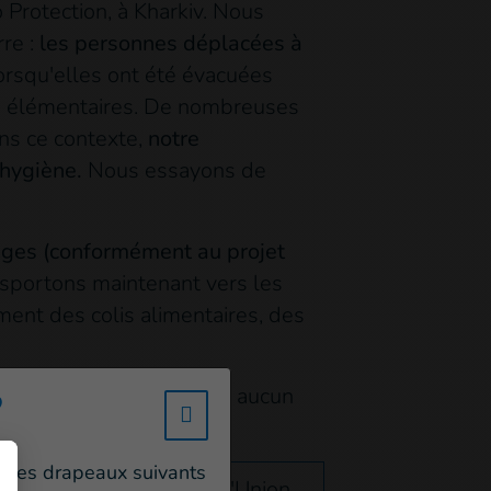
 Protection, à Kharkiv. Nous
rre :
les personnes déplacées à
rsqu'elles ont été évacuées
us élémentaires. De nombreuses
ns ce contexte,
notre
'hygiène.
Nous essayons de
fages (conformément au projet
nsportons maintenant vers les
ent des colis alimentaires, des
à nos demandes. Il n'y a aucun
?
w_hi_fed_popup_redirect_satell
tlas Logistique.
un des drapeaux suivants
utils opérationnels de l'Union