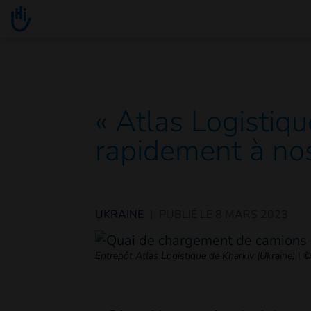
Go to main content
You are here :
« Atlas Logistiq
rapidement à no
UKRAINE
|
PUBLIÉ LE
8 MARS 2023
Entrepôt Atlas Logistique de Kharkiv (Ukraine)
|
©