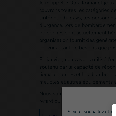
Je m'appelle Olga Komar et je trav
couvrons toutes les catégories de
l'intérieur du pays, les personne
d'urgence, lors de bombardements
personnes sont actuellement héb
organisation fournit des générate
couvrir autant de besoins que pos
En janvier, nous avons utilisé l
soutenu par la capacité de répo
lieux concernés et les distribuo
meubles et autres équipements à 
Nous sommes très heureux d'être 
retard ou problème. Nous sommes 
Si vous souhaitez être 
La
capacité européenne de rép