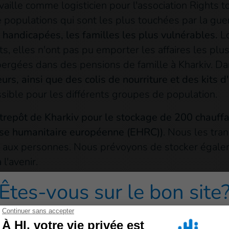
aille comme logisticien pour l'association Rights to
 populations qui sont les plus touchées par la gue
s handicapées, les familles les plus vulnérables.
Lo
, elles n'ont pas pu emporter les affaires les pl
ergées dans des pensions de famille à Kharkiv. Da
urs, ainsi que des colis de nourriture et des kits d
sible pour les différents groupes de population.
'entrepôt de Kharkiv pour le stockage de 200 chauf
nse humanitaire européenne (EHRC))
. Nous les tra
ns aux personnes. Nous prévoyons de stocker égalem
l'avenir.
leur partenaire. L'équipe répond très rapidement 
Êtes-vous sur le bon site
absolument satisfaits de notre partenariat avec A
redirigé vers un de nos sites grand public cliquez sur 
onse humanitaire
(EHRC) est le nouvel ensemble d'o