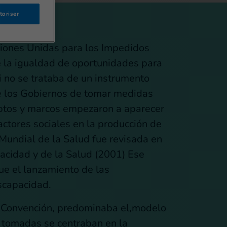
toriser
ciones Unidas para los Impedidos
e la igualdad de oportunidades para
 no se trataba de un instrumento
e los Gobiernos de tomar medidas
eptos y marcos empezaron a aparecer
actores sociales en la producción de
 Mundial de la Salud fue revisada en
pacidad y de la Salud (2001) Ese
ue el lanzamiento de las
iscapacidad.
la Convención, predominaba el,modelo
 tomadas se centraban en la