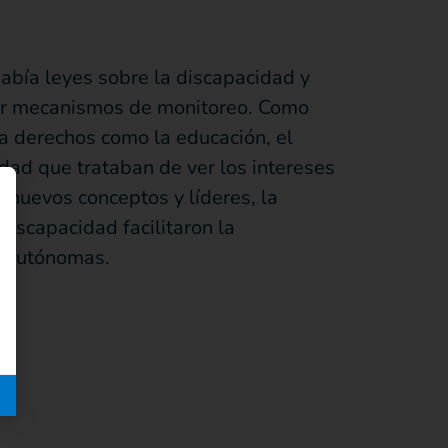
abía leyes sobre la discapacidad y
stir mecanismos de monitoreo. Como
 a derechos como la educación, el
dad que trataban de ver los intereses
 nuevos conceptos y líderes, la
discapacidad facilitaron la
s autónomas.