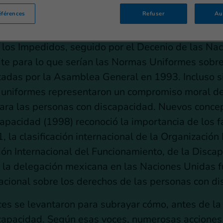
éférences
Refuser
Au
 los Impedidos, seguido por el Decenio de las Na
te para lo que serían las Normas Uniformes sobr
adas por la Asamblea General en 1993. Incluso si
as uniformes representaron un compromiso moral d
para las personas con discapacidad. Nuevos conc
capacidad (1998) reconoció la importancia de los f
 la clasificación internacional de la Organización
ción Internacional del Funcionamiento, de la Disca
la delegación mexicana en las Naciones Unidas f
acional sobre los derechos de las personas con d
voces se levantaron para subrayar cómo, antes de 
capacidad. Según esas voces, numerosas acciones