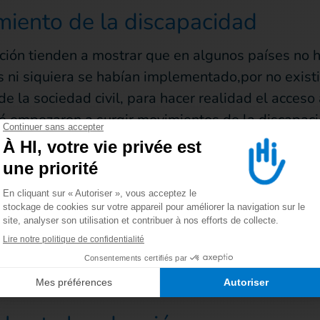
iento de la discapacidad
ación tienden a mostrar que en algunos países no h
s ni siquiera se habían implementado,por no exi
de la sociedad civil, para hacer realidad el acceso
ué empezaron a surgir movimientos de la discapaci
como en los tipos de deficiencia. La emergencia de
nciar a las organizaciones DE y PARA personas con 
 de personas con discapacidad como organizacione
MÁS INFORMACIÓN