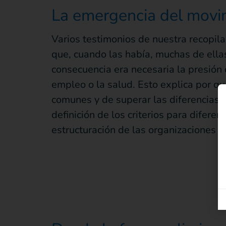
La emergencia del movim
Varios testimonios de nuestra recopil
que, cuando las había, muchas de ella
consecuencia era necesaria la presión 
empleo o la salud. Esto explica por q
comunes y de superar las diferencias, 
definición de los criterios para difere
estructuración de las organizaciones