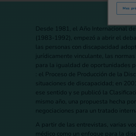
Mes pr
Desde 1981, el Año Internacional de
(1983-1992), empezó a abrir el deba
las personas con discapacidad adopt
jurídicamente vinculante, las norm
para la igualdad de oportunidades 
: el Proceso de Producción de la Dis
situaciones de discapacidad; en 2001,
ese sentido y se publicó la Clasifica
mismo año, una propuesta hecha por 
negociaciones para un tratado intern
A partir de las entrevistas, varias 
médico como un enfoque para la dis