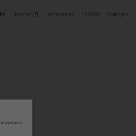
to
Entrevistas
English
Français
Themes
a navigation sur