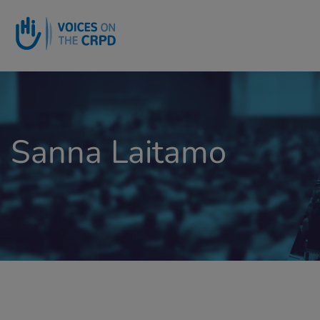
Go to main content
Sanna Laitamo