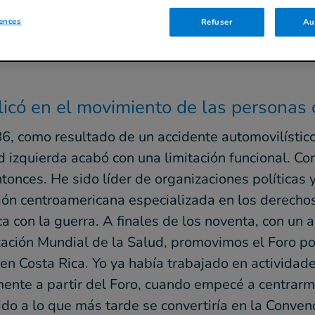
ences
Refuser
Au
licó en el movimiento de las personas
86, como resultado de un accidente automovilístic
 izquierda acabó con una limitación funcional. Como
ces. He sido líder de organizaciones políticas y
ón centroamericana especializada en los derecho
ca con la guerra. A finales de los noventa, con u
ación Mundial de la Salud, promovimos el Foro po
en Costa Rica. Yo ya había trabajado en actividad
mente a partir del Foro, cuando empecé a centrarm
ido a lo que más tarde se convertiría en la Conve