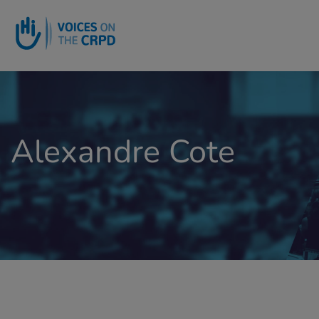
Go to main content
Alexandre Cote